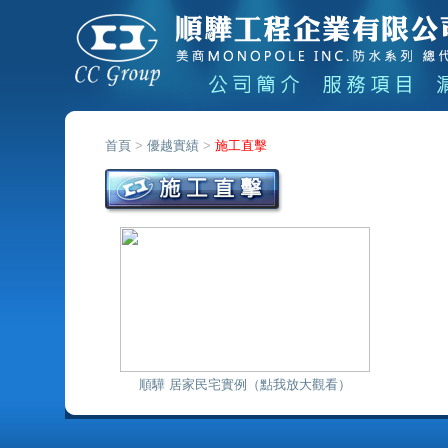
首頁
>
優越實績
>
施工直擊
順驊 居家民宅實例（點我放大觀看）